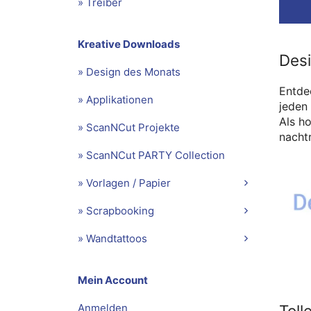
» Treiber
Kreative Downloads
Des
» Design des Monats
Entdec
» Applikationen
jeden
Als h
» ScanNCut Projekte
nachtr
» ScanNCut PARTY Collection
» Vorlagen / Papier
» Scrapbooking
» Wandtattoos
Mein Account
Toll
Anmelden