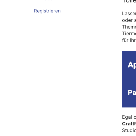
Registrieren
Lassen
oder 
Theme
Tierm
für Ih
Egal 
Craft
Studi