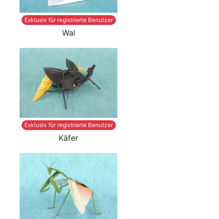
Exklusiv für registrierte Benutzer
Wal
Exklusiv für registrierte Benutzer
Käfer