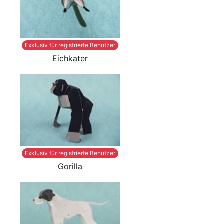
Exklusiv für registrierte Benutzer
Eichkater
Exklusiv für registrierte Benutzer
Gorilla