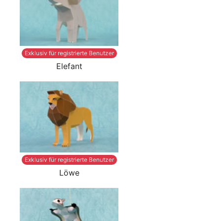
Exklusiv für registrierte Benutzer
Elefant
Exklusiv für registrierte Benutzer
Löwe