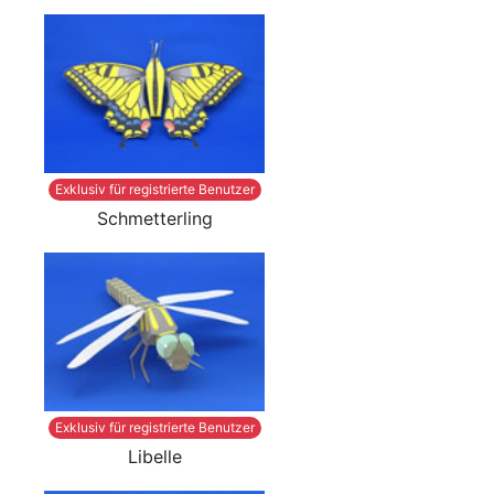
Exklusiv für registrierte Benutzer
Schmetterling
Exklusiv für registrierte Benutzer
Libelle