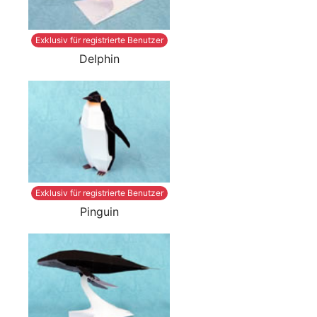
Exklusiv für registrierte Benutzer
Delphin
Exklusiv für registrierte Benutzer
Pinguin