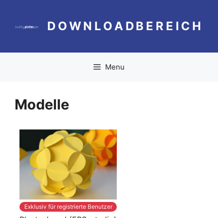
Zum
Inhalt
DOWNLOADBEREICH
springen
Menu
Modelle
Exklusiv für registrierte Benutzer