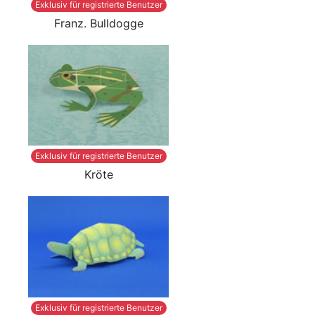
Exklusiv für registrierte Benutzer
Franz. Bulldogge
Exklusiv für registrierte Benutzer
Kröte
Exklusiv für registrierte Benutzer