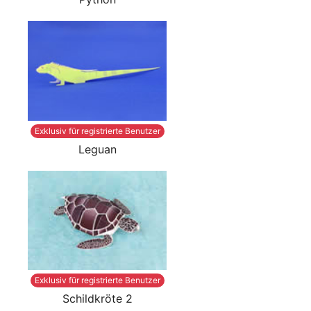
Exklusiv für registrierte Benutzer
Leguan
Exklusiv für registrierte Benutzer
Schildkröte 2