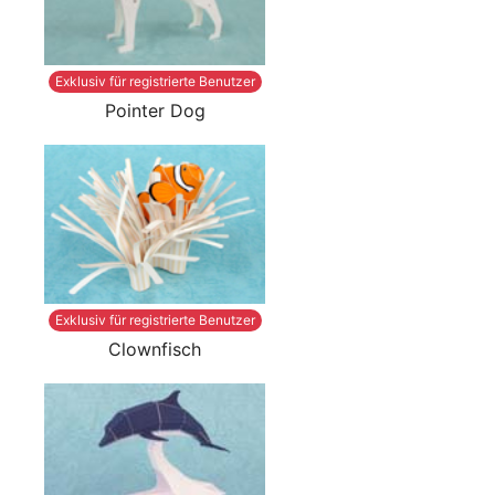
Exklusiv für registrierte Benutzer
Pointer Dog
Exklusiv für registrierte Benutzer
Clownfisch